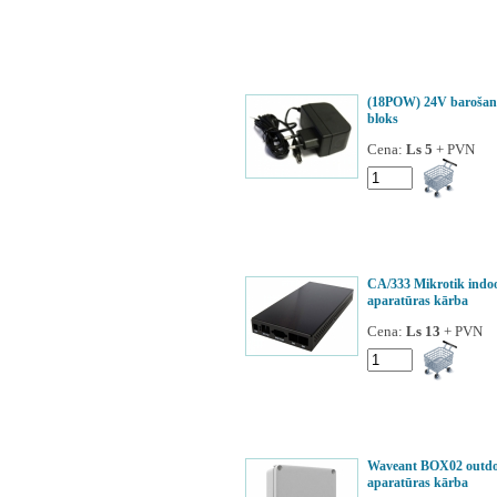
(18POW) 24V barošan
bloks
Cena:
Ls 5
+ PVN
CA/333 Mikrotik indo
aparatūras kārba
Cena:
Ls 13
+ PVN
Waveant BOX02 outd
aparatūras kārba