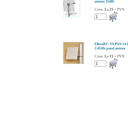
antena 21dBi
Cena:
Ls 25
+ PVN
ElboxRF: TA PAN-14
2.4GHz paneļ antena
Cena:
Ls 15
+ PVN