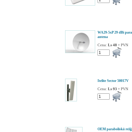
WA29-5xP 29 dBi para
antena
Cena:
Ls 48
+ PVN
Itelite Sector 50017V
Cena:
Ls 93
+ PVN
OEM paraboliskā režģ