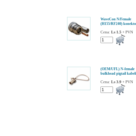
WaveCon N/Female
(H155/RF240) konekto
Cena:
Ls 1.5
+ PVN
(OEM/UFL) N-female
bulkhead pigtail kabel
Cena:
Ls 3.9
+ PVN