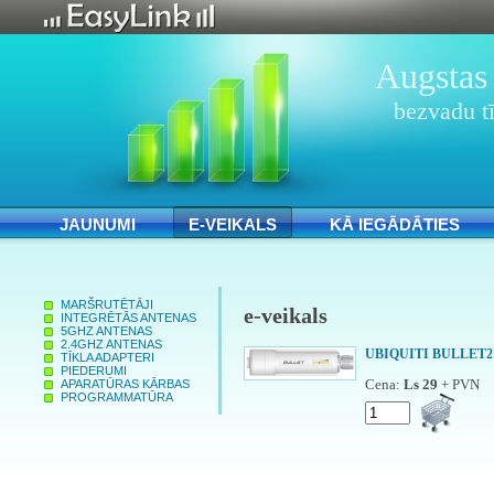
Augstas 
bezvadu tī
JAUNUMI
E-VEIKALS
KĀ IEGĀDĀTIES
MARŠRUTĒTĀJI
e-veikals
INTEGRĒTĀS ANTENAS
5GHZ ANTENAS
2.4GHZ ANTENAS
UBIQUITI BULLET2
TĪKLA ADAPTERI
PIEDERUMI
Cena:
Ls 29
+ PVN
APARATŪRAS KĀRBAS
PROGRAMMATŪRA