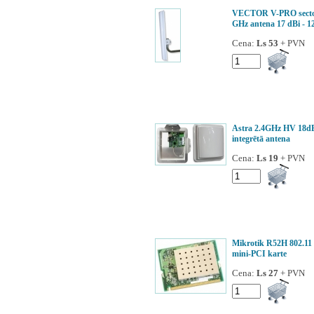
VECTOR V-PRO secto
GHz antena 17 dBi - 1
Cena:
Ls 53
+ PVN
Astra 2.4GHz HV 18d
integrētā antena
Cena:
Ls 19
+ PVN
Mikrotik R52H 802.11 
mini-PCI karte
Cena:
Ls 27
+ PVN