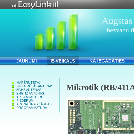
Augstas 
bezvadu tī
JAUNUMI
E-VEIKALS
KĀ IEGĀDĀTIES
MARŠRUTĒTĀJI
Mikrotik (RB/411
INTEGRĒTĀS ANTENAS
5GHZ ANTENAS
2.4GHZ ANTENAS
TĪKLA ADAPTERI
PIEDERUMI
APARATŪRAS KĀRBAS
PROGRAMMATŪRA