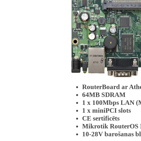
RouterBoard ar At
64MB SDRAM
1 x 100Mbps LAN (
1 x miniPCI slots
CE sertificēts
Mikrotik RouterOS L
10-28V barošanas bl