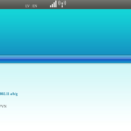
|
LV
EN
02.11 a/b/g
PVN