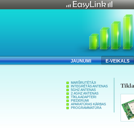
JAUNUMI
E-VEIKALS
MARŠRUTĒTĀJI
Tīkla
INTEGRĒTĀS ANTENAS
5GHZ ANTENAS
2.4GHZ ANTENAS
TĪKLA ADAPTERI
PIEDERUMI
APARATŪRAS KĀRBAS
PROGRAMMATŪRA