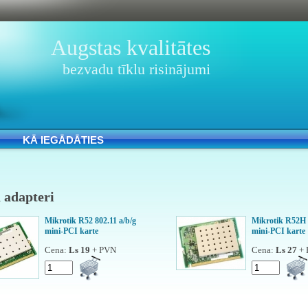
Augstas kvalitātes
bezvadu tīklu risinājumi
KĀ IEGĀDĀTIES
 adapteri
Mikrotik R52 802.11 a/b/g
Mikrotik R52H 8
mini-PCI karte
mini-PCI karte
Cena:
Ls 19
+ PVN
Cena:
Ls 27
+ 