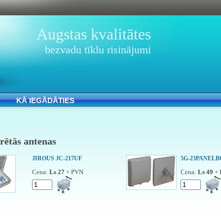
Augstas kvalitātes
bezvadu tīklu risinājumi
KĀ IEGĀDĀTIES
rētās antenas
JIROUS JC-217UF
5G-23PANEL
Cena:
Ls 27
+ PVN
Cena:
Ls 49
+ 