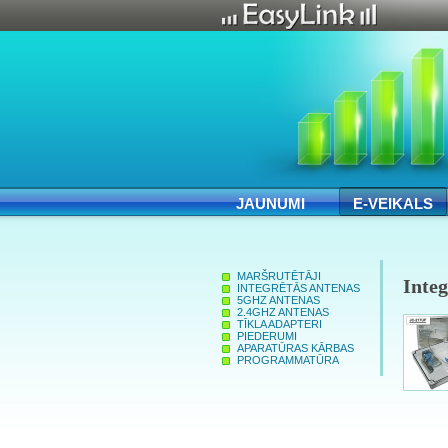
JAUNUMI
E-VEIKALS
MARŠRUTĒTĀJI
Integ
INTEGRĒTĀS ANTENAS
5GHZ ANTENAS
2.4GHZ ANTENAS
TĪKLA ADAPTERI
PIEDERUMI
APARATŪRAS KĀRBAS
PROGRAMMATŪRA