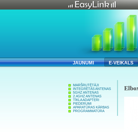
JAUNUMI
E-VEIKALS
MARŠRUTĒTĀJI
Elb
INTEGRĒTĀS ANTENAS
5GHZ ANTENAS
2.4GHZ ANTENAS
TĪKLA ADAPTERI
PIEDERUMI
APARATŪRAS KĀRBAS
PROGRAMMATŪRA