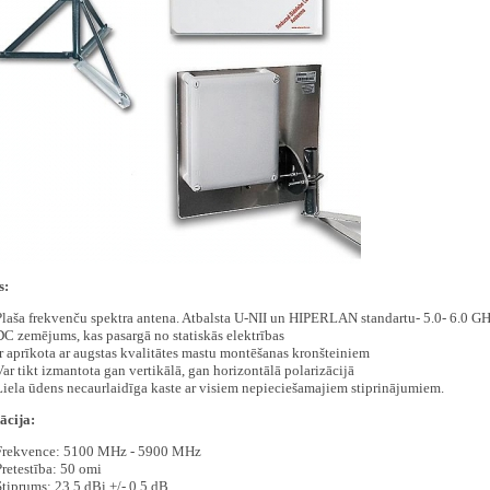
s:
Plaša frekvenču spektra antena. Atbalsta U-NII un HIPERLAN standartu- 5.0- 6.0 G
DC zemējums, kas pasargā no statiskās elektrības
Ir aprīkota ar augstas kvalitātes mastu montēšanas kronšteiniem
Var tikt izmantota gan vertikālā, gan horizontālā polarizācijā
Liela ūdens necaurlaidīga kaste ar visiem nepieciešamajiem stiprinājumiem.
ācija:
Frekvence: 5100 MHz - 5900 MHz
Pretestība: 50 omi
Stiprums: 23.5 dBi +/- 0.5 dB