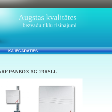
Augstas kvalitātes
bezvadu tīklu risinājumi
KĀ IEGĀDĀTIES
oxRF PANBOX-5G-23RSLL