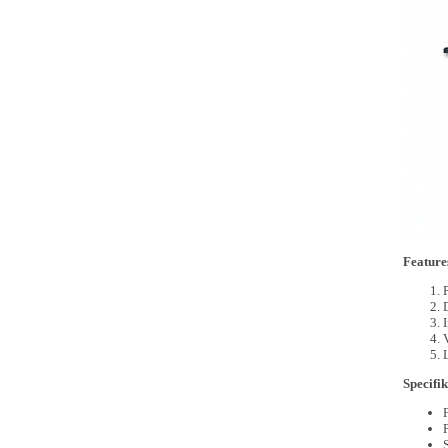
Feature
S
pecifik