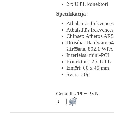
2 x U.FL konektori
Specifikācija:
Atbalstītās frekvenc
Atbalstītās frekvenc
Chipset: Atheros AR
Drošība: Hardware 6
šifrēšana, 802.1 WPA 
Interfeiss: mini-PCI
Konektori: 2 x U.FL
Izmēri: 60 x 45 mm
Svars: 20g
Cena:
Ls 19
+ PVN