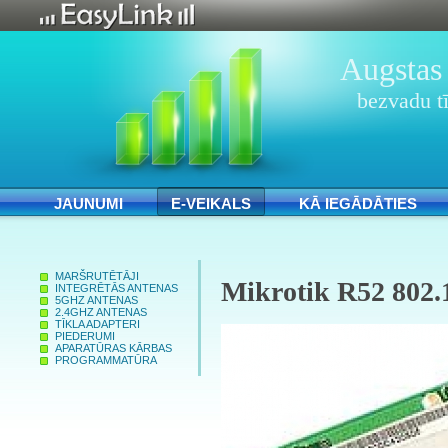
Augstas 
bezvadu tī
JAUNUMI
E-VEIKALS
KĀ IEGĀDĀTIES
MARŠRUTĒTĀJI
Mikrotik R52 802.1
INTEGRĒTĀS ANTENAS
5GHZ ANTENAS
2.4GHZ ANTENAS
TĪKLA ADAPTERI
PIEDERUMI
APARATŪRAS KĀRBAS
PROGRAMMATŪRA