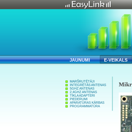
JAUNUMI
E-VEIKALS
MARŠRUTĒTĀJI
Mikr
INTEGRĒTĀS ANTENAS
5GHZ ANTENAS
2.4GHZ ANTENAS
TĪKLA ADAPTERI
PIEDERUMI
APARATŪRAS KĀRBAS
PROGRAMMATŪRA