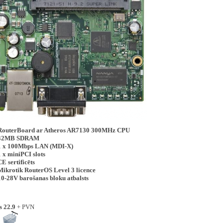
RouterBoard ar Atheros AR7130 300MHz CPU
32MB SDRAM
1 x 100Mbps LAN (MDI-X)
1 x miniPCI slots
CE sertificēts
Mikrotik RouterOS Level 3 licence
10-28V barošanas bloku atbalsts
s 22.9
+ PVN