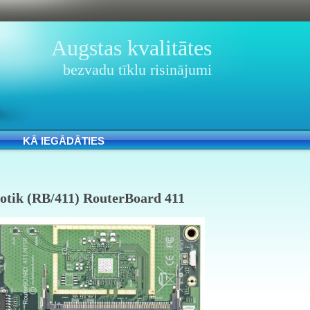
Augstas kvalitātes
bezvadu tīklu risinājumi
KĀ IEGĀDĀTIES
otik (RB/411) RouterBoard 411