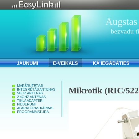
Augstas 
bezvadu tī
JAUNUMI
E-VEIKALS
KĀ IEGĀDĀTIES
MARŠRUTĒTĀJI
Mikrotik (RIC/522
INTEGRĒTĀS ANTENAS
5GHZ ANTENAS
2.4GHZ ANTENAS
TĪKLA ADAPTERI
PIEDERUMI
APARATŪRAS KĀRBAS
PROGRAMMATŪRA