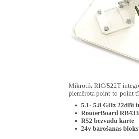
Mikrotik RIC/522T integrēt
piemērota point-to-point t
5.1- 5.8 GHz 22dBi i
RouterBoard RB433
R52 bezvadu karte
24v barošanas bloks