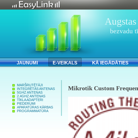
Augstas 
bezvadu tī
JAUNUMI
E-VEIKALS
KĀ IEGĀDĀTIES
MARŠRUTĒTĀJI
Mikrotik Custom Frequenc
INTEGRĒTĀS ANTENAS
5GHZ ANTENAS
2.4GHZ ANTENAS
TĪKLA ADAPTERI
PIEDERUMI
APARATŪRAS KĀRBAS
PROGRAMMATŪRA