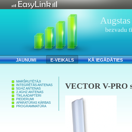
Augstas 
bezvadu tī
JAUNUMI
E-VEIKALS
KĀ IEGĀDĀTIES
MARŠRUTĒTĀJI
VECTOR V-PRO sec
INTEGRĒTĀS ANTENAS
5GHZ ANTENAS
2.4GHZ ANTENAS
TĪKLA ADAPTERI
PIEDERUMI
APARATŪRAS KĀRBAS
PROGRAMMATŪRA