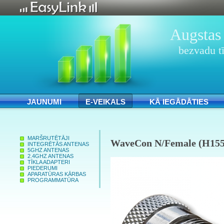
Augstas 
bezvadu tī
JAUNUMI
E-VEIKALS
KĀ IEGĀDĀTIES
MARŠRUTĒTĀJI
WaveCon N/Female (H155
INTEGRĒTĀS ANTENAS
5GHZ ANTENAS
2.4GHZ ANTENAS
TĪKLA ADAPTERI
PIEDERUMI
APARATŪRAS KĀRBAS
PROGRAMMATŪRA