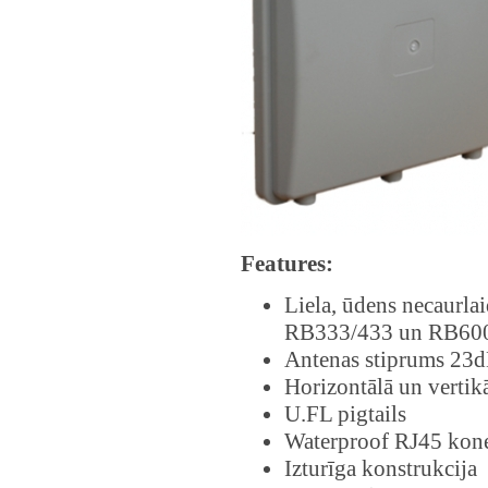
Features:
Liela, ūdens necaurlai
RB333/433 un RB600 
Antenas stiprums 23dB
Horizontālā un vertikā
U.FL pigtails
Waterproof RJ45 kon
Izturīga konstrukcija