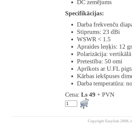
DC zemējums
Specifikācijas:
Darba frekvenču dia
Stiprums: 23 dBi
WSWR < 1.5
Apraides leņķis: 12 g
Polarizācija: vertikāl
Pretestība: 50 omi
Aprīkots ar U.FL pigt
Kārbas iekšpuses dim
Darba temperatūra: n
Cena:
Ls 49
+ PVN
Copyright Easylink 2008, e