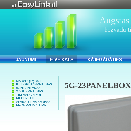
Augstas 
bezvadu tī
JAUNUMI
E-VEIKALS
KĀ IEGĀDĀTIES
MARŠRUTĒTĀJI
5G-23PANELBOX
INTEGRĒTĀS ANTENAS
5GHZ ANTENAS
2.4GHZ ANTENAS
TĪKLA ADAPTERI
PIEDERUMI
APARATŪRAS KĀRBAS
PROGRAMMATŪRA