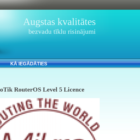
Augstas kvalitātes
bezvadu tīklu risinājumi
KĀ IEGĀDĀTIES
oTik RouterOS Level 5 Licence