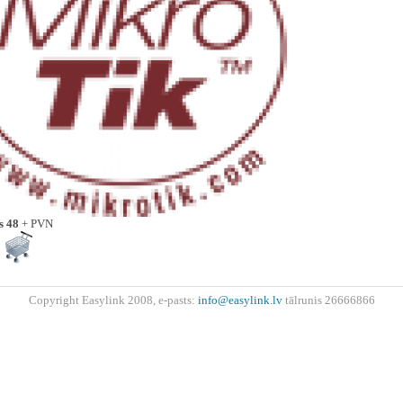
s 48
+ PVN
Copyright Easylink 2008, e-pasts:
info@easylink.lv
tālrunis 26666866