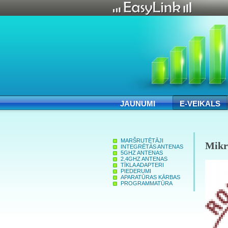
JAUNUMI
E-VEIKALS
MARŠRUTĒTĀJI
Mikr
INTEGRĒTĀS ANTENAS
5GHZ ANTENAS
2.4GHZ ANTENAS
TĪKLA ADAPTERI
PIEDERUMI
APARATŪRAS KĀRBAS
PROGRAMMATŪRA