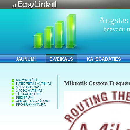
Augstas 
bezvadu tī
JAUNUMI
E-VEIKALS
KĀ IEGĀDĀTIES
MARŠRUTĒTĀJI
Mikrotik Custom Frequenc
INTEGRĒTĀS ANTENAS
5GHZ ANTENAS
2.4GHZ ANTENAS
TĪKLA ADAPTERI
PIEDERUMI
APARATŪRAS KĀRBAS
PROGRAMMATŪRA