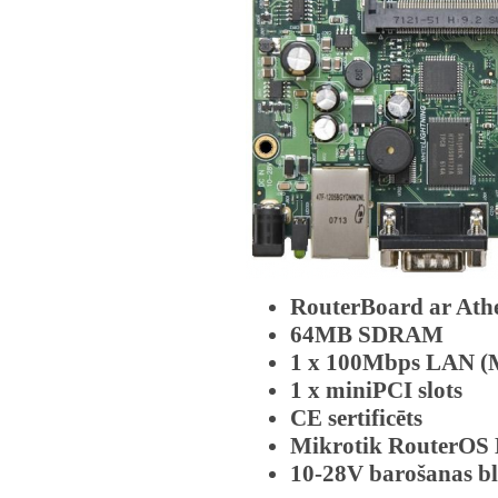
RouterBoard ar At
64MB SDRAM
1 x 100Mbps LAN (
1 x miniPCI slots
CE sertificēts
Mikrotik RouterOS L
10-28V barošanas bl