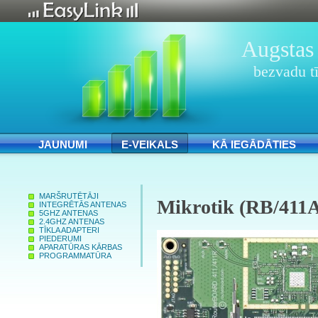
Augstas 
bezvadu tī
JAUNUMI
E-VEIKALS
KĀ IEGĀDĀTIES
MARŠRUTĒTĀJI
Mikrotik (RB/411
INTEGRĒTĀS ANTENAS
5GHZ ANTENAS
2.4GHZ ANTENAS
TĪKLA ADAPTERI
PIEDERUMI
APARATŪRAS KĀRBAS
PROGRAMMATŪRA