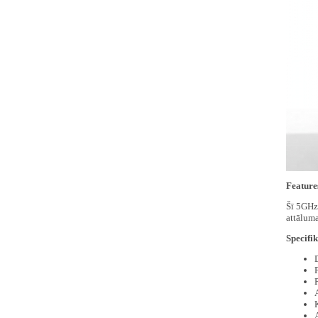
Feature
Šī 5GHz 
attāluma
Specifik