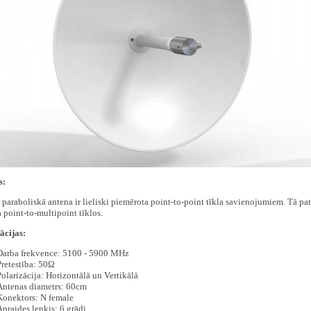
s:
paraboliskā antena ir lieliski piemērota point-to-point tīkla savienojumiem. Tā pat 
 point-to-multipoint tīklos.
ācijas:
Darba frekvence: 5100 - 5900 MHz
Pretestība: 50Ω
Polarizācija: Horizontālā un Vertikālā
Antenas diametrs: 60cm
Konektors: N female
Apraides lenķis: 6 grādi