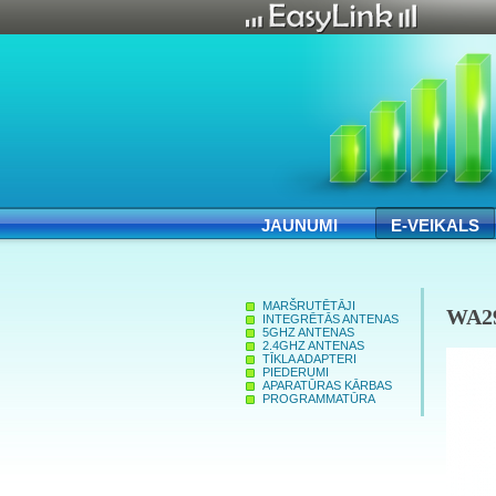
JAUNUMI
E-VEIKALS
MARŠRUTĒTĀJI
WA29
INTEGRĒTĀS ANTENAS
5GHZ ANTENAS
2.4GHZ ANTENAS
TĪKLA ADAPTERI
PIEDERUMI
APARATŪRAS KĀRBAS
PROGRAMMATŪRA