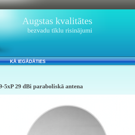
Augstas kvalitātes
bezvadu tīklu risinājumi
KĀ IEGĀDĀTIES
-5xP 29 dBi paraboliskā antena