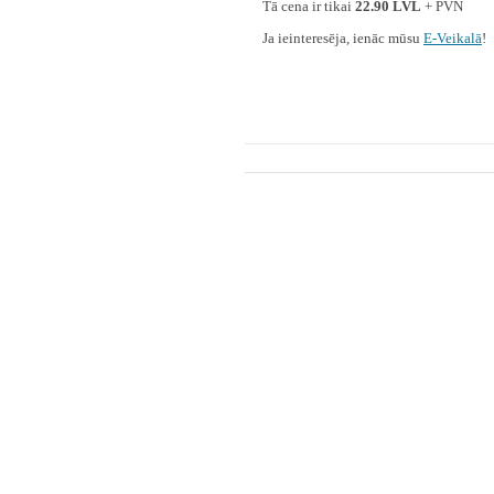
Tā cena ir tikai
22.90 LVL
+ PVN
Ja ieinteresēja, ienāc mūsu
E-Veikalā
!