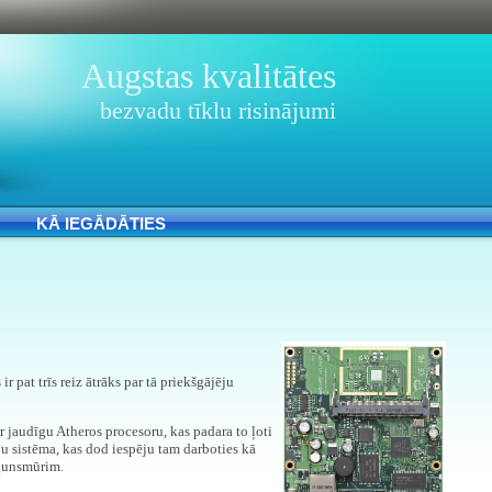
Augstas kvalitātes
bezvadu tīklu risinājumi
KĀ IEGĀDĀTIES
 pat trīs reiz ātrāks par tā priekšgājēju
 ar jaudīgu Atheros procesoru, kas padara to ļoti
iju sistēma, kas dod iespēju tam darboties kā
ugunsmūrim.