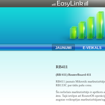
JAUNUMI
E-VEIKALS
RB411
(RB/411) RouterBoard 411
RB411 jaunais Mikrotik maršrutizētājs ir
RB133C par tādu pašu cenu.
Šis nelielais maršrutizētājs ir aprīkots
ātru. Tajā ietilpst arī RouterOS operāc
augstas veiktspējas maršrutizētājam/